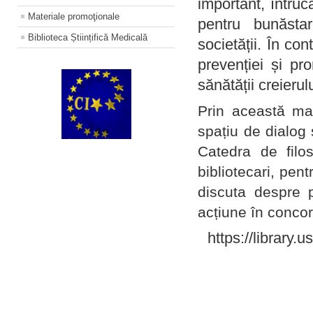
important, întruc
Materiale promoţionale
pentru bunăstar
Biblioteca Științifică Medicală
societății. În con
prevenției și pr
sănătății creierul
Prin această ma
spațiu de dialog 
Catedra de filo
bibliotecari, pent
discuta despre p
acțiune în concord
https://library.