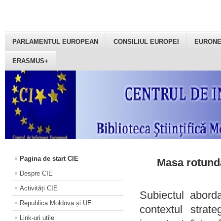
PARLAMENTUL EUROPEAN
CONSILIUL EUROPEI
EURON
ERASMUS+
Pagina de start CIE
Masa rotundă
Despre CIE
Activități CIE
Subiectul aborda
Republica Moldova și UE
contextul strat
Link-uri utile