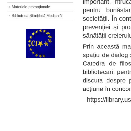
important, întruc
Materiale promoţionale
pentru bunăstar
Biblioteca Științifică Medicală
societății. În con
prevenției și pr
sănătății creierul
Prin această ma
spațiu de dialog 
Catedra de filo
bibliotecari, pent
discuta despre p
acțiune în concord
https://library.