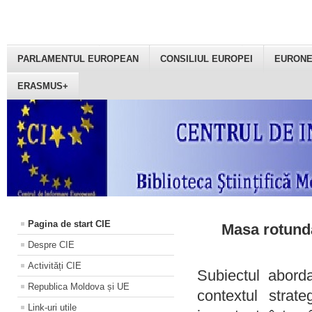
PARLAMENTUL EUROPEAN
CONSILIUL EUROPEI
EURON
ERASMUS+
Pagina de start CIE
Masa rotundă
Despre CIE
Activități CIE
Subiectul aborda
Republica Moldova și UE
contextul strat
Link-uri utile