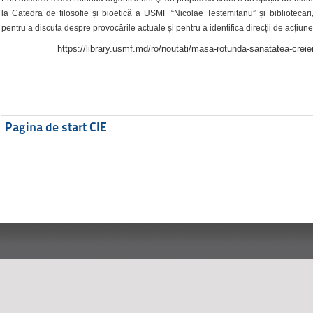
la Catedra de filosofie și bioetică a USMF “Nicolae Testemițanu” și bibliotecari,
pentru a discuta despre provocările actuale și pentru a identifica direcții de acțiune
https://library.usmf.md/ro/noutati/masa-rotunda-sanatatea-creier
Pagina de start CIE