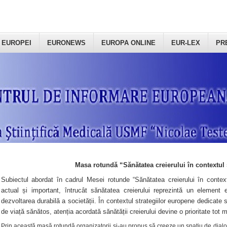
 EUROPEI
EURONEWS
EUROPA ONLINE
EUR-LEX
PR
Masa rotundă “Sănătatea creierului în contextul 
Subiectul abordat în cadrul Mesei rotunde “Sănătatea creierului în context
actual și important, întrucât sănătatea creierului reprezintă un element e
dezvoltarea durabilă a societății. În contextul strategiilor europene dedicate s
de viață sănătos, atenția acordată sănătății creierului devine o prioritate tot 
Prin această masă rotundă organizatorii şi-au propus să creeze un spațiu de dialog