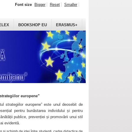
Font size
Bigger
Reset
Smaller
ELEX
BOOKSHOP EU
ERASMUS+
strategiilor europene”
ul strategiilor europene” este unul deosebit de
sențial pentru bunăstarea individului și pentru
ănătății publice, prevenției și promovării unui stil
mai evidentă.
 și schimb de idei între studenți, cadre didactice de