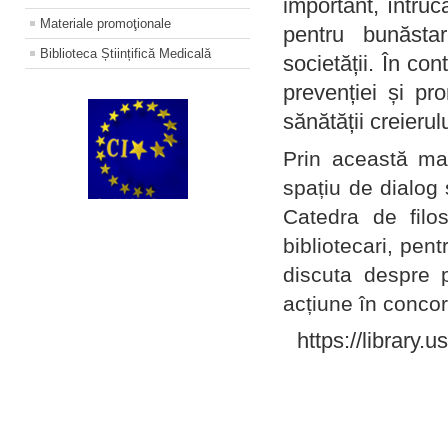
important, întruc
Materiale promoţionale
pentru bunăstar
Biblioteca Științifică Medicală
societății. În con
prevenției și pr
sănătății creierul
Prin această ma
spațiu de dialog 
Catedra de filo
bibliotecari, pent
discuta despre p
acțiune în concord
https://library.