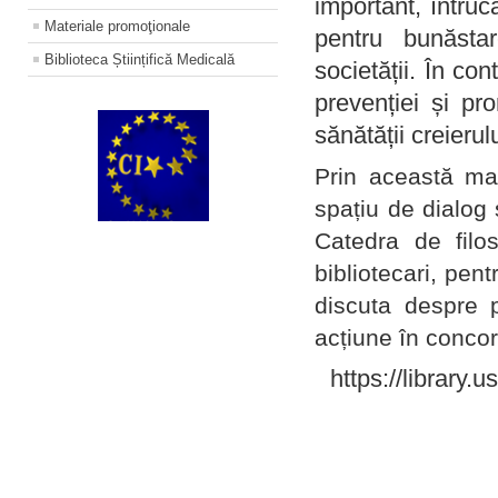
important, întruc
Materiale promoţionale
pentru bunăstar
Biblioteca Științifică Medicală
societății. În con
prevenției și pr
sănătății creierul
Prin această ma
spațiu de dialog 
Catedra de filo
bibliotecari, pent
discuta despre p
acțiune în concord
https://library.