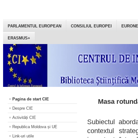
PARLAMENTUL EUROPEAN
CONSILIUL EUROPEI
EURON
ERASMUS+
Pagina de start CIE
Masa rotundă
Despre CIE
Activități CIE
Subiectul aborda
Republica Moldova și UE
contextul strat
Link-uri utile