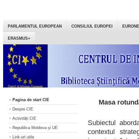
PARLAMENTUL EUROPEAN
CONSILIUL EUROPEI
EURON
ERASMUS+
Pagina de start CIE
Masa rotundă
Despre CIE
Activități CIE
Subiectul aborda
Republica Moldova și UE
contextul strat
Link-uri utile