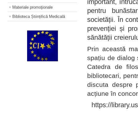
important, întruc
Materiale promoţionale
pentru bunăstar
Biblioteca Științifică Medicală
societății. În con
prevenției și pr
sănătății creierul
Prin această ma
spațiu de dialog 
Catedra de filo
bibliotecari, pent
discuta despre p
acțiune în concord
https://library.