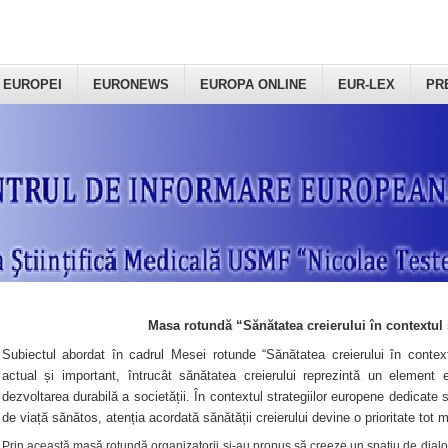
 EUROPEI
EURONEWS
EUROPA ONLINE
EUR-LEX
PR
Masa rotundă “Sănătatea creierului în contextul 
Subiectul abordat în cadrul Mesei rotunde “Sănătatea creierului în context
actual și important, întrucât sănătatea creierului reprezintă un element e
dezvoltarea durabilă a societății. În contextul strategiilor europene dedicate s
de viață sănătos, atenția acordată sănătății creierului devine o prioritate tot 
Prin această masă rotundă organizatorii şi-au propus să creeze un spațiu de dialog