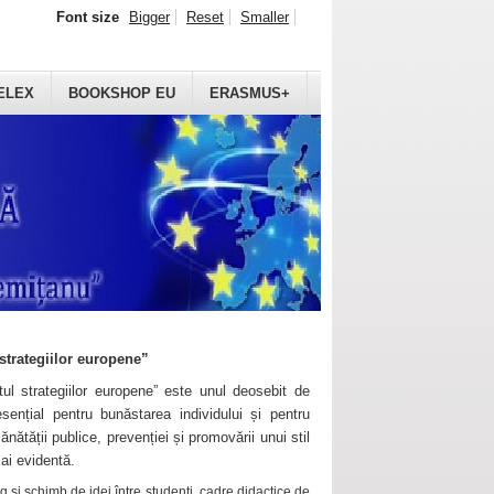
Font size
Bigger
Reset
Smaller
ELEX
BOOKSHOP EU
ERASMUS+
strategiilor europene”
ul strategiilor europene” este unul deosebit de
sențial pentru bunăstarea individului și pentru
ănătății publice, prevenției și promovării unui stil
mai evidentă.
 și schimb de idei între studenți, cadre didactice de