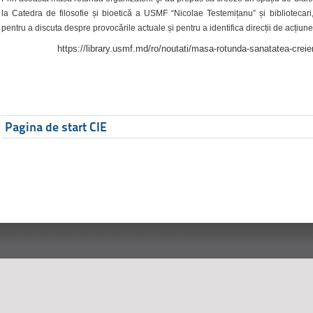
la Catedra de filosofie și bioetică a USMF “Nicolae Testemițanu” și bibliotecari,
pentru a discuta despre provocările actuale și pentru a identifica direcții de acțiune
https://library.usmf.md/ro/noutati/masa-rotunda-sanatatea-creier
Pagina de start CIE