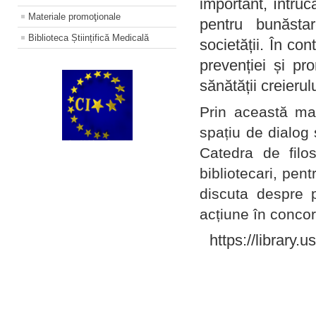
important, întruc
Materiale promoţionale
pentru bunăstar
Biblioteca Științifică Medicală
societății. În con
prevenției și pr
sănătății creierul
Prin această ma
spațiu de dialog 
Catedra de filo
bibliotecari, pent
discuta despre p
acțiune în concord
https://library.