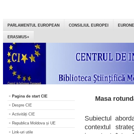
PARLAMENTUL EUROPEAN
CONSILIUL EUROPEI
EURON
ERASMUS+
Pagina de start CIE
Masa rotundă
Despre CIE
Activități CIE
Subiectul aborda
Republica Moldova și UE
contextul strat
Link-uri utile