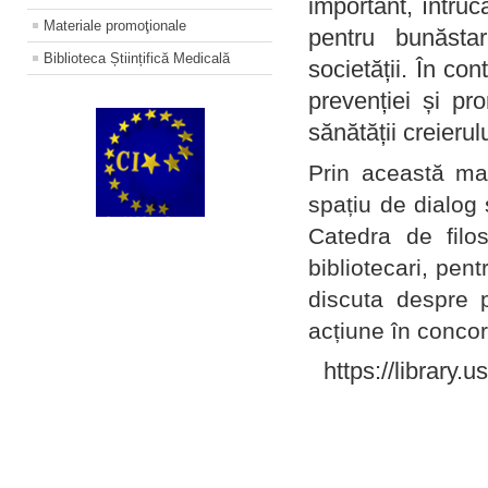
important, întruc
Materiale promoţionale
pentru bunăstar
Biblioteca Științifică Medicală
societății. În con
prevenției și pr
sănătății creierul
Prin această ma
spațiu de dialog 
Catedra de filo
bibliotecari, pent
discuta despre p
acțiune în concord
https://library.