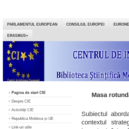
PARLAMENTUL EUROPEAN
CONSILIUL EUROPEI
EURON
ERASMUS+
Pagina de start CIE
Masa rotundă
Despre CIE
Activități CIE
Subiectul aborda
Republica Moldova și UE
contextul strat
Link-uri utile