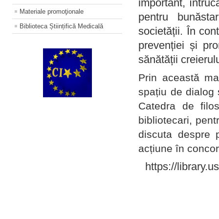
important, întruc
Materiale promoţionale
pentru bunăstar
Biblioteca Științifică Medicală
societății. În con
prevenției și pr
sănătății creierul
Prin această ma
spațiu de dialog 
Catedra de filo
bibliotecari, pent
discuta despre p
acțiune în concord
https://library.