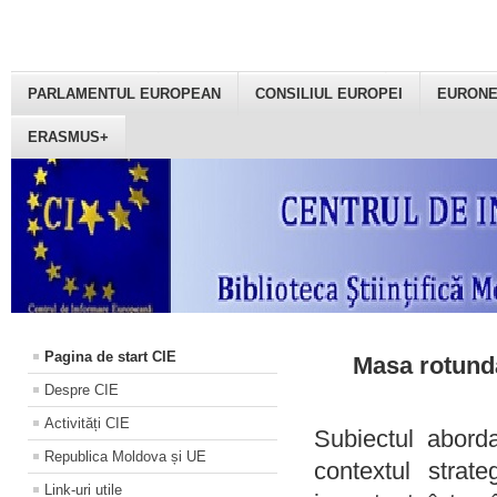
PARLAMENTUL EUROPEAN
CONSILIUL EUROPEI
EURON
ERASMUS+
Pagina de start CIE
Masa rotundă
Despre CIE
Activități CIE
Subiectul aborda
Republica Moldova și UE
contextul strat
Link-uri utile