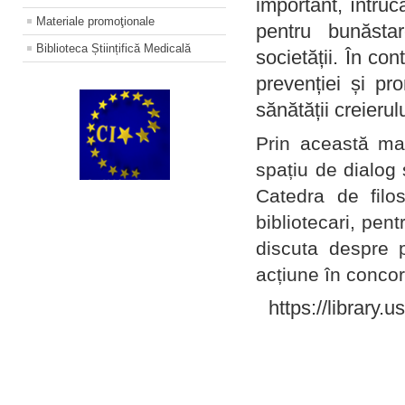
important, întruc
Materiale promoţionale
pentru bunăstar
Biblioteca Științifică Medicală
societății. În con
prevenției și pr
sănătății creierul
Prin această ma
spațiu de dialog 
Catedra de filo
bibliotecari, pent
discuta despre p
acțiune în concord
https://library.