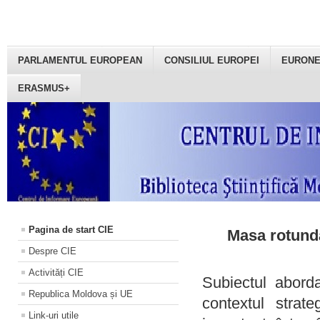
PARLAMENTUL EUROPEAN
CONSILIUL EUROPEI
EURON
ERASMUS+
Pagina de start CIE
Masa rotundă
Despre CIE
Activități CIE
Subiectul aborda
Republica Moldova și UE
contextul strat
Link-uri utile