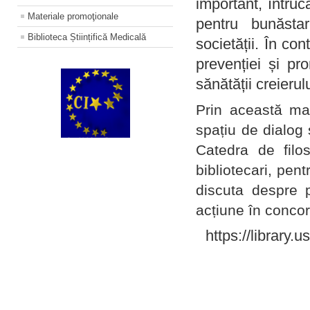
important, întruc
Materiale promoţionale
pentru bunăstar
Biblioteca Științifică Medicală
societății. În con
prevenției și pr
sănătății creierul
Prin această ma
spațiu de dialog 
Catedra de filo
bibliotecari, pent
discuta despre p
acțiune în concord
https://library.