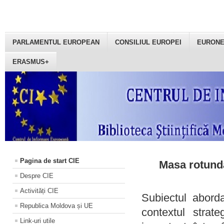
PARLAMENTUL EUROPEAN
CONSILIUL EUROPEI
EURON
ERASMUS+
Pagina de start CIE
Masa rotundă
Despre CIE
Activități CIE
Subiectul aborda
Republica Moldova și UE
contextul strat
Link-uri utile