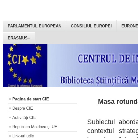
PARLAMENTUL EUROPEAN
CONSILIUL EUROPEI
EURON
ERASMUS+
Pagina de start CIE
Masa rotundă
Despre CIE
Activități CIE
Subiectul aborda
Republica Moldova și UE
contextul strat
Link-uri utile