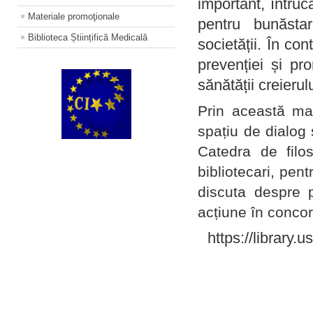
important, întruc
Materiale promoţionale
pentru bunăstar
Biblioteca Științifică Medicală
societății. În con
prevenției și pr
sănătății creierul
Prin această ma
spațiu de dialog 
Catedra de filo
bibliotecari, pent
discuta despre p
acțiune în concord
https://library.