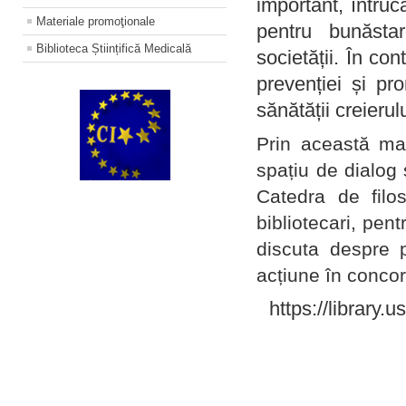
important, întruc
Materiale promoţionale
pentru bunăstar
Biblioteca Științifică Medicală
societății. În con
prevenției și pr
sănătății creierul
Prin această ma
spațiu de dialog 
Catedra de filo
bibliotecari, pent
discuta despre p
acțiune în concord
https://library.