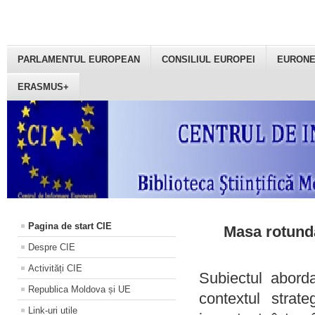
PARLAMENTUL EUROPEAN
CONSILIUL EUROPEI
EURON
ERASMUS+
Pagina de start CIE
Masa rotundă
Despre CIE
Activități CIE
Subiectul aborda
Republica Moldova și UE
contextul strat
Link-uri utile