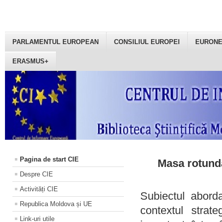
PARLAMENTUL EUROPEAN
CONSILIUL EUROPEI
EURON
ERASMUS+
Pagina de start CIE
Masa rotundă
Despre CIE
Activități CIE
Subiectul aborda
Republica Moldova și UE
contextul strat
Link-uri utile