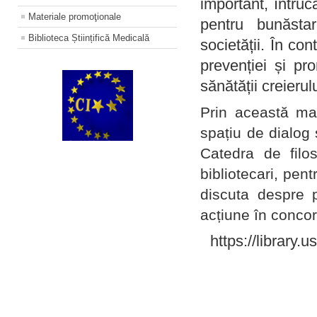
important, întruc
Materiale promoţionale
pentru bunăstar
Biblioteca Științifică Medicală
societății. În con
prevenției și pr
sănătății creierul
Prin această ma
spațiu de dialog 
Catedra de filo
bibliotecari, pent
discuta despre p
acțiune în concord
https://library.