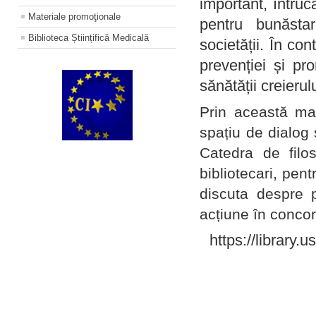
important, întruc
Materiale promoţionale
pentru bunăstar
Biblioteca Științifică Medicală
societății. În con
prevenției și pr
sănătății creierul
Prin această ma
spațiu de dialog 
Catedra de filo
bibliotecari, pent
discuta despre p
acțiune în concord
https://library.