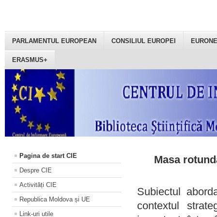
PARLAMENTUL EUROPEAN
CONSILIUL EUROPEI
EURON
ERASMUS+
Pagina de start CIE
Masa rotundă
Despre CIE
Activități CIE
Subiectul aborda
Republica Moldova și UE
contextul strat
Link-uri utile