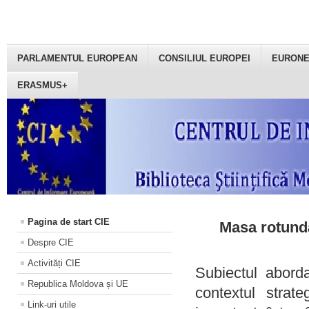
PARLAMENTUL EUROPEAN
CONSILIUL EUROPEI
EURON
ERASMUS+
Pagina de start CIE
Masa rotundă
Despre CIE
Activități CIE
Subiectul aborda
Republica Moldova și UE
contextul strat
Link-uri utile