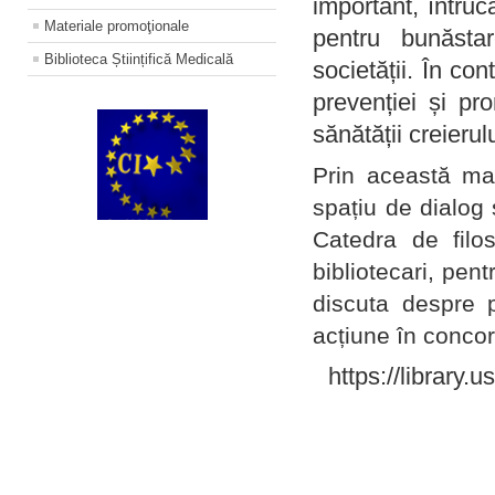
important, întruc
Materiale promoţionale
pentru bunăstar
Biblioteca Științifică Medicală
societății. În con
prevenției și pr
sănătății creierul
Prin această ma
spațiu de dialog 
Catedra de filo
bibliotecari, pent
discuta despre p
acțiune în concord
https://library.