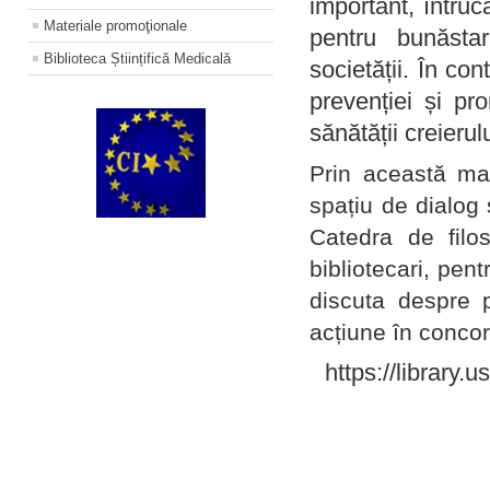
important, întruc
Materiale promoţionale
pentru bunăstar
Biblioteca Științifică Medicală
societății. În con
prevenției și pr
sănătății creierul
Prin această ma
spațiu de dialog 
Catedra de filo
bibliotecari, pent
discuta despre p
acțiune în concord
https://library.