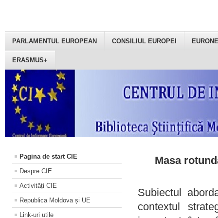
PARLAMENTUL EUROPEAN
CONSILIUL EUROPEI
EURON
ERASMUS+
Pagina de start CIE
Masa rotundă
Despre CIE
Activități CIE
Subiectul aborda
Republica Moldova și UE
contextul strat
Link-uri utile