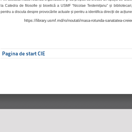
la Catedra de filosofie și bioetică a USMF “Nicolae Testemițanu” și bibliotecari,
pentru a discuta despre provocările actuale și pentru a identifica direcții de acțiune
https://library.usmf.md/ro/noutati/masa-rotunda-sanatatea-creier
Pagina de start CIE