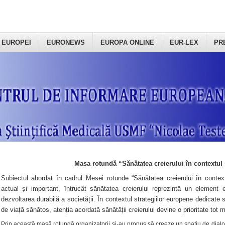
 EUROPEI
EURONEWS
EUROPA ONLINE
EUR-LEX
PR
Masa rotundă “Sănătatea creierului în contextul 
Subiectul abordat în cadrul Mesei rotunde “Sănătatea creierului în context
actual și important, întrucât sănătatea creierului reprezintă un element e
dezvoltarea durabilă a societății. În contextul strategiilor europene dedicate s
de viață sănătos, atenția acordată sănătății creierului devine o prioritate tot 
Prin această masă rotundă organizatorii şi-au propus să creeze un spațiu de dialog