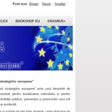
Font size
Bigger
Reset
Smaller
ELEX
BOOKSHOP EU
ERASMUS+
strategiilor europene”
ul strategiilor europene” este unul deosebit de
sențial pentru bunăstarea individului și pentru
ănătății publice, prevenției și promovării unui stil
mai evidentă.
 și schimb de idei între studenți, cadre didactice de