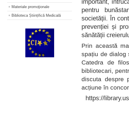
important, întruc
Materiale promoţionale
pentru bunăstar
Biblioteca Științifică Medicală
societății. În con
prevenției și pr
sănătății creierul
Prin această ma
spațiu de dialog 
Catedra de filo
bibliotecari, pent
discuta despre p
acțiune în concord
https://library.