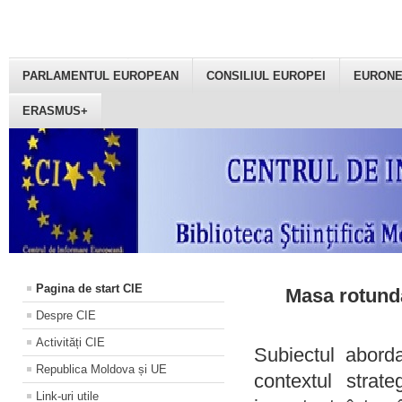
PARLAMENTUL EUROPEAN
CONSILIUL EUROPEI
EURON
ERASMUS+
Pagina de start CIE
Masa rotundă
Despre CIE
Activități CIE
Subiectul aborda
Republica Moldova și UE
contextul strat
Link-uri utile