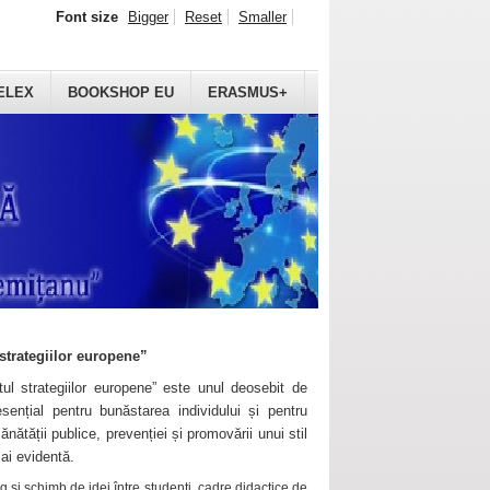
Font size
Bigger
Reset
Smaller
ELEX
BOOKSHOP EU
ERASMUS+
strategiilor europene”
ul strategiilor europene” este unul deosebit de
sențial pentru bunăstarea individului și pentru
ănătății publice, prevenției și promovării unui stil
mai evidentă.
 și schimb de idei între studenți, cadre didactice de