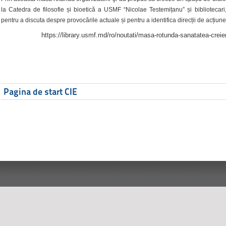
la Catedra de filosofie și bioetică a USMF “Nicolae Testemițanu” și bibliotecari,
pentru a discuta despre provocările actuale și pentru a identifica direcții de acțiune
https://library.usmf.md/ro/noutati/masa-rotunda-sanatatea-creier
Pagina de start CIE