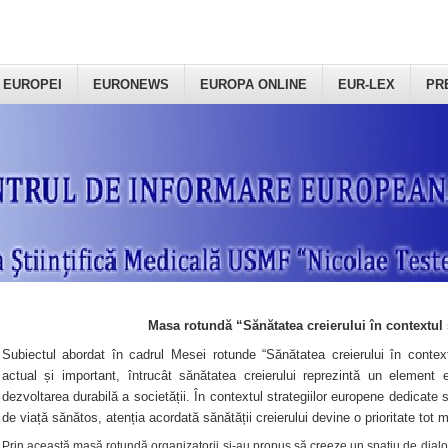
 EUROPEI
EURONEWS
EUROPA ONLINE
EUR-LEX
PR
Masa rotundă “Sănătatea creierului în contextul 
Subiectul abordat în cadrul Mesei rotunde “Sănătatea creierului în context
actual și important, întrucât sănătatea creierului reprezintă un element e
dezvoltarea durabilă a societății. În contextul strategiilor europene dedicate s
de viață sănătos, atenția acordată sănătății creierului devine o prioritate tot 
Prin această masă rotundă organizatorii şi-au propus să creeze un spațiu de dialog