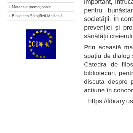
important, întruc
Materiale promoţionale
pentru bunăstar
Biblioteca Științifică Medicală
societății. În con
prevenției și pr
sănătății creierul
Prin această ma
spațiu de dialog 
Catedra de filo
bibliotecari, pent
discuta despre p
acțiune în concord
https://library.