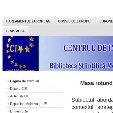
PARLAMENTUL EUROPEAN
CONSILIUL EUROPEI
EURON
ERASMUS+
Pagina de start CIE
Masa rotundă
Despre CIE
Activități CIE
Subiectul aborda
Republica Moldova și UE
contextul strat
Link-uri utile