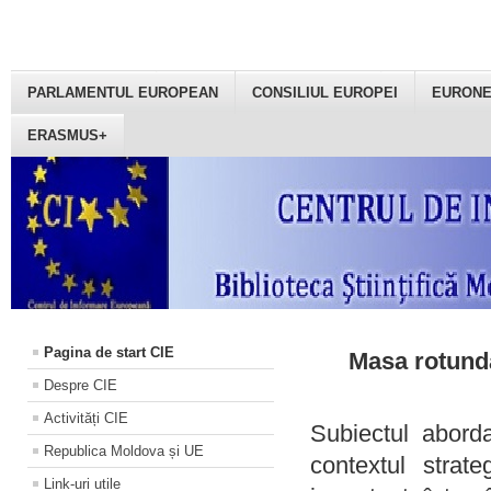
PARLAMENTUL EUROPEAN
CONSILIUL EUROPEI
EURON
ERASMUS+
Pagina de start CIE
Masa rotundă
Despre CIE
Activități CIE
Subiectul aborda
Republica Moldova și UE
contextul strat
Link-uri utile