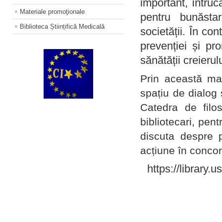
important, întruc
Materiale promoţionale
pentru bunăstar
Biblioteca Științifică Medicală
societății. În con
prevenției și pr
sănătății creierul
Prin această ma
spațiu de dialog 
Catedra de filo
bibliotecari, pent
discuta despre p
acțiune în concord
https://library.