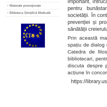
important, întruc
Materiale promoţionale
pentru bunăstar
Biblioteca Științifică Medicală
societății. În con
prevenției și pr
sănătății creierul
Prin această ma
spațiu de dialog 
Catedra de filo
bibliotecari, pent
discuta despre p
acțiune în concord
https://library.