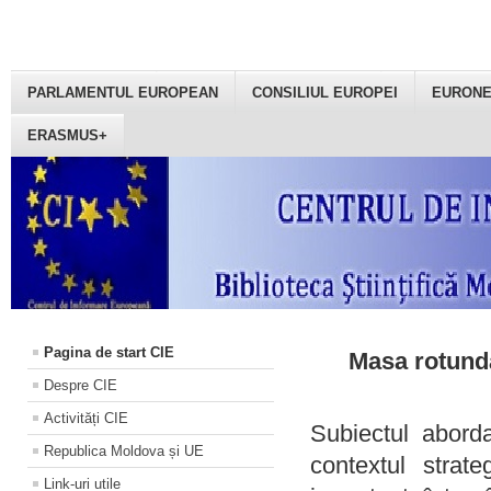
PARLAMENTUL EUROPEAN
CONSILIUL EUROPEI
EURON
ERASMUS+
Pagina de start CIE
Masa rotundă
Despre CIE
Activități CIE
Subiectul aborda
Republica Moldova și UE
contextul strat
Link-uri utile