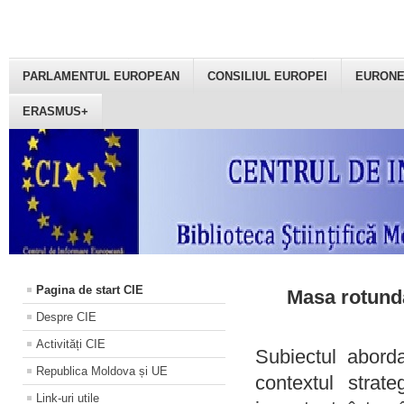
PARLAMENTUL EUROPEAN
CONSILIUL EUROPEI
EURON
ERASMUS+
Pagina de start CIE
Masa rotundă
Despre CIE
Activități CIE
Subiectul aborda
Republica Moldova și UE
contextul strat
Link-uri utile