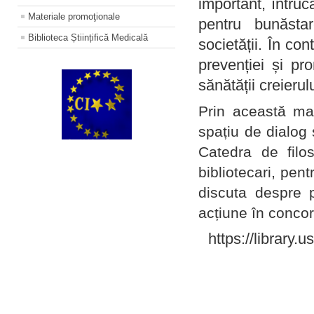
important, întruc
Materiale promoţionale
pentru bunăstar
Biblioteca Științifică Medicală
societății. În con
prevenției și pr
sănătății creierul
Prin această ma
spațiu de dialog 
Catedra de filo
bibliotecari, pent
discuta despre p
acțiune în concord
https://library.