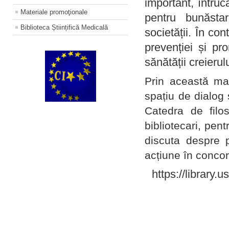
important, întruc
Materiale promoţionale
pentru bunăstar
Biblioteca Științifică Medicală
societății. În con
prevenției și pr
sănătății creierul
Prin această ma
spațiu de dialog 
Catedra de filo
bibliotecari, pent
discuta despre p
acțiune în concord
https://library.