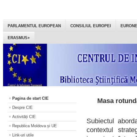
PARLAMENTUL EUROPEAN
CONSILIUL EUROPEI
EURON
ERASMUS+
Pagina de start CIE
Masa rotundă
Despre CIE
Activități CIE
Subiectul aborda
Republica Moldova și UE
contextul strat
Link-uri utile