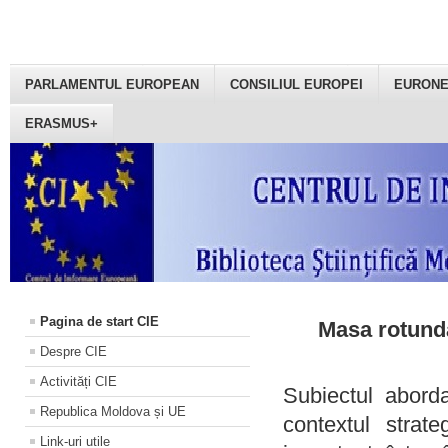
PARLAMENTUL EUROPEAN
CONSILIUL EUROPEI
EURON
ERASMUS+
Pagina de start CIE
Masa rotundă
Despre CIE
Activități CIE
Subiectul aborda
Republica Moldova și UE
contextul strat
Link-uri utile