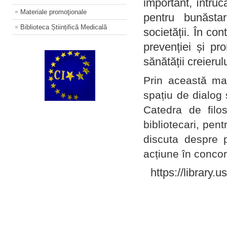
important, întruc
Materiale promoţionale
pentru bunăstar
Biblioteca Științifică Medicală
societății. În con
prevenției și pr
sănătății creierul
Prin această ma
spațiu de dialog 
Catedra de filo
bibliotecari, pent
discuta despre p
acțiune în concord
https://library.