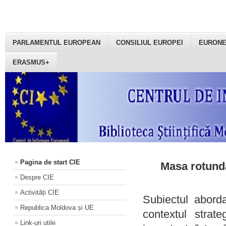
PARLAMENTUL EUROPEAN
CONSILIUL EUROPEI
EURON
ERASMUS+
Pagina de start CIE
Masa rotundă
Despre CIE
Activități CIE
Subiectul aborda
Republica Moldova și UE
contextul strat
Link-uri utile