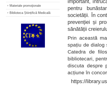
important, întruc
Materiale promoţionale
pentru bunăstar
Biblioteca Științifică Medicală
societății. În con
prevenției și pr
sănătății creierul
Prin această ma
spațiu de dialog 
Catedra de filo
bibliotecari, pent
discuta despre p
acțiune în concord
https://library.