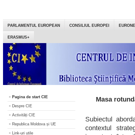
PARLAMENTUL EUROPEAN
CONSILIUL EUROPEI
EURON
ERASMUS+
Pagina de start CIE
Masa rotundă
Despre CIE
Activități CIE
Subiectul aborda
Republica Moldova și UE
contextul strat
Link-uri utile