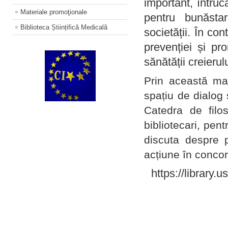
important, întruc
Materiale promoţionale
pentru bunăstar
Biblioteca Științifică Medicală
societății. În con
prevenției și pr
sănătății creierul
Prin această ma
spațiu de dialog 
Catedra de filo
bibliotecari, pent
discuta despre p
acțiune în concord
https://library.