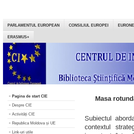
PARLAMENTUL EUROPEAN
CONSILIUL EUROPEI
EURON
ERASMUS+
Pagina de start CIE
Masa rotundă
Despre CIE
Activități CIE
Subiectul aborda
Republica Moldova și UE
contextul strat
Link-uri utile