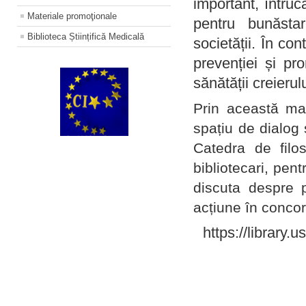
important, întruc
Materiale promoţionale
pentru bunăstar
Biblioteca Științifică Medicală
societății. În con
prevenției și pr
sănătății creierul
Prin această ma
spațiu de dialog 
Catedra de filo
bibliotecari, pent
discuta despre p
acțiune în concord
https://library.