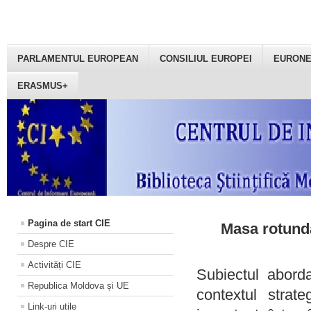
PARLAMENTUL EUROPEAN
CONSILIUL EUROPEI
EURON
ERASMUS+
Pagina de start CIE
Masa rotundă
Despre CIE
Activități CIE
Subiectul aborda
Republica Moldova și UE
contextul strat
Link-uri utile