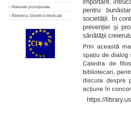
important, întruc
Materiale promoţionale
pentru bunăstar
Biblioteca Științifică Medicală
societății. În con
prevenției și pr
sănătății creierul
Prin această ma
spațiu de dialog 
Catedra de filo
bibliotecari, pent
discuta despre p
acțiune în concord
https://library.