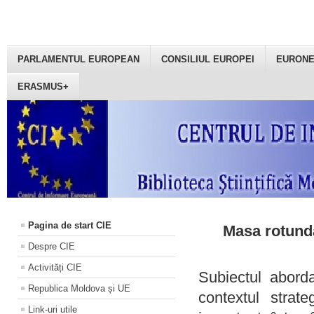
PARLAMENTUL EUROPEAN
CONSILIUL EUROPEI
EURON
ERASMUS+
Pagina de start CIE
Masa rotundă
Despre CIE
Activități CIE
Subiectul aborda
Republica Moldova și UE
contextul strat
Link-uri utile