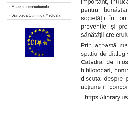
important, întruc
Materiale promoţionale
pentru bunăstar
Biblioteca Științifică Medicală
societății. În con
prevenției și pr
sănătății creierul
Prin această ma
spațiu de dialog 
Catedra de filo
bibliotecari, pent
discuta despre p
acțiune în concord
https://library.