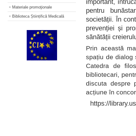
important, întruc
Materiale promoţionale
pentru bunăstar
Biblioteca Științifică Medicală
societății. În con
prevenției și pr
sănătății creierul
Prin această ma
spațiu de dialog 
Catedra de filo
bibliotecari, pent
discuta despre p
acțiune în concord
https://library.