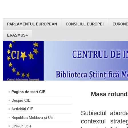
PARLAMENTUL EUROPEAN
CONSILIUL EUROPEI
EURON
ERASMUS+
Pagina de start CIE
Masa rotundă
Despre CIE
Activități CIE
Subiectul aborda
Republica Moldova și UE
contextul strat
Link-uri utile