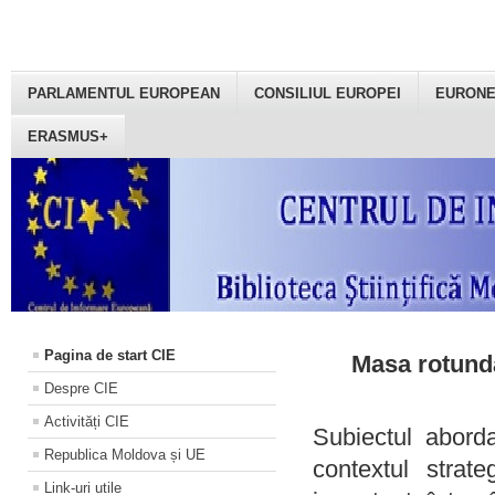
PARLAMENTUL EUROPEAN
CONSILIUL EUROPEI
EURON
ERASMUS+
Pagina de start CIE
Masa rotundă
Despre CIE
Activități CIE
Subiectul aborda
Republica Moldova și UE
contextul strat
Link-uri utile