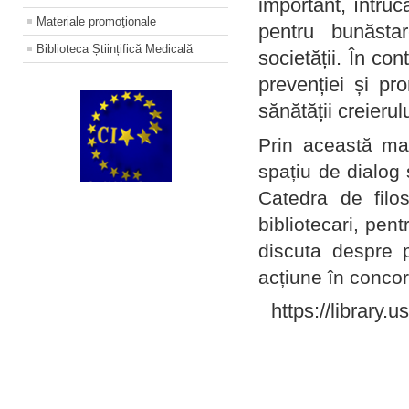
important, întruc
Materiale promoţionale
pentru bunăstar
Biblioteca Științifică Medicală
societății. În con
prevenției și pr
sănătății creierul
Prin această ma
spațiu de dialog 
Catedra de filo
bibliotecari, pent
discuta despre p
acțiune în concord
https://library.