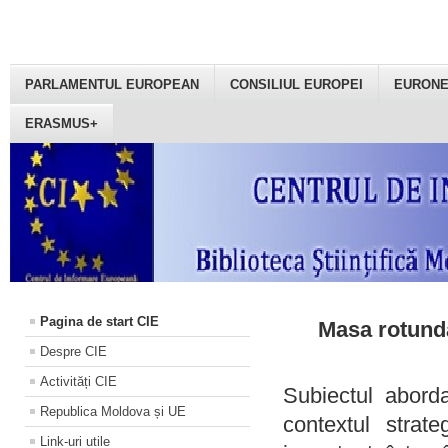
PARLAMENTUL EUROPEAN
CONSILIUL EUROPEI
EURON
ERASMUS+
Pagina de start CIE
Masa rotundă
Despre CIE
Activități CIE
Subiectul aborda
Republica Moldova și UE
contextul strat
Link-uri utile