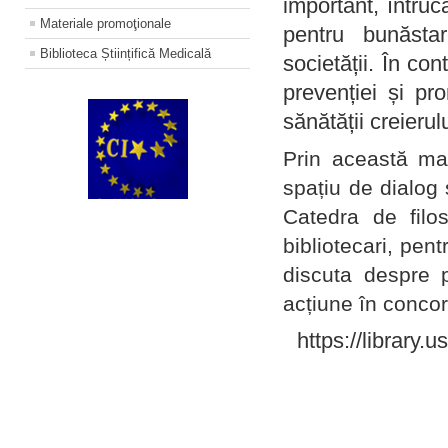
important, întruc
Materiale promoţionale
pentru bunăstar
Biblioteca Științifică Medicală
societății. În con
prevenției și pr
sănătății creierul
Prin această ma
spațiu de dialog 
Catedra de filo
bibliotecari, pent
discuta despre p
acțiune în concord
https://library.