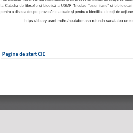
la Catedra de filosofie și bioetică a USMF “Nicolae Testemițanu” și bibliotecari,
pentru a discuta despre provocările actuale și pentru a identifica direcții de acțiune
https://library.usmf.md/ro/noutati/masa-rotunda-sanatatea-creier
Pagina de start CIE