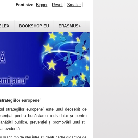
Font size
Bigger
Reset
Smaller
ELEX
BOOKSHOP EU
ERASMUS+
strategiilor europene”
ul strategiilor europene” este unul deosebit de
sențial pentru bunăstarea individului și pentru
ănătății publice, prevenției și promovării unui stil
mai evidentă.
 și schimb de idei între studenți, cadre didactice de