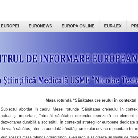
 EUROPEI
EURONEWS
EUROPA ONLINE
EUR-LEX
PR
Masa rotundă “Sănătatea creierului în contextul 
Subiectul abordat în cadrul Mesei rotunde “Sănătatea creierului în context
actual și important, întrucât sănătatea creierului reprezintă un element e
dezvoltarea durabilă a societății. În contextul strategiilor europene dedicate s
de viață sănătos, atenția acordată sănătății creierului devine o prioritate tot 
Prin această masă rotundă organizatorii şi-au propus să creeze un spațiu de dialog