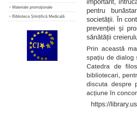
important, întruc
Materiale promoţionale
pentru bunăstar
Biblioteca Științifică Medicală
societății. În con
prevenției și pr
sănătății creierul
Prin această ma
spațiu de dialog 
Catedra de filo
bibliotecari, pent
discuta despre p
acțiune în concord
https://library.