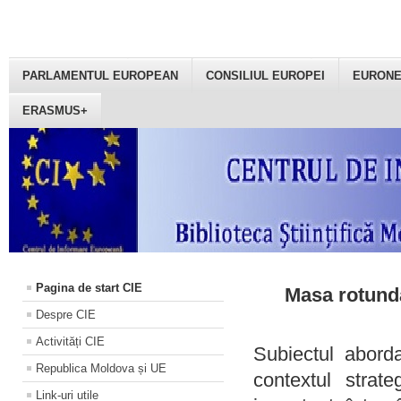
PARLAMENTUL EUROPEAN
CONSILIUL EUROPEI
EURON
ERASMUS+
Pagina de start CIE
Masa rotundă
Despre CIE
Activități CIE
Subiectul aborda
Republica Moldova și UE
contextul strat
Link-uri utile