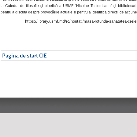
la Catedra de filosofie și bioetică a USMF “Nicolae Testemițanu” și bibliotecari,
pentru a discuta despre provocările actuale și pentru a identifica direcții de acțiune
https://library.usmf.md/ro/noutati/masa-rotunda-sanatatea-creier
Pagina de start CIE