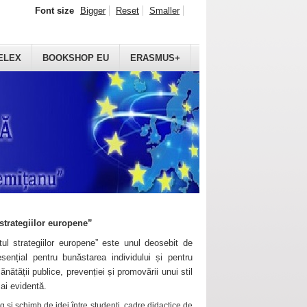
Font size
Bigger
Reset
Smaller
ELEX
BOOKSHOP EU
ERASMUS+
strategiilor europene”
ul strategiilor europene” este unul deosebit de
sențial pentru bunăstarea individului și pentru
ănătății publice, prevenției și promovării unui stil
mai evidentă.
 și schimb de idei între studenți, cadre didactice de