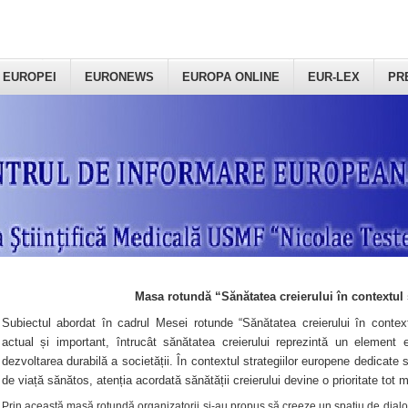
 EUROPEI
EURONEWS
EUROPA ONLINE
EUR-LEX
PR
Masa rotundă “Sănătatea creierului în contextul 
Subiectul abordat în cadrul Mesei rotunde “Sănătatea creierului în context
actual și important, întrucât sănătatea creierului reprezintă un element e
dezvoltarea durabilă a societății. În contextul strategiilor europene dedicate s
de viață sănătos, atenția acordată sănătății creierului devine o prioritate tot 
Prin această masă rotundă organizatorii şi-au propus să creeze un spațiu de dialog