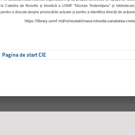
la Catedra de filosofie și bioetică a USMF “Nicolae Testemițanu” și bibliotecari,
pentru a discuta despre provocările actuale și pentru a identifica direcții de acțiune
https://library.usmf.md/ro/noutati/masa-rotunda-sanatatea-creier
Pagina de start CIE