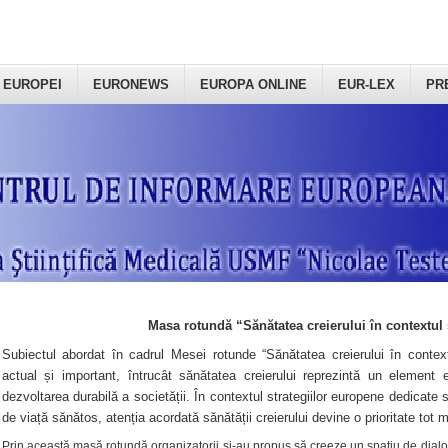
 EUROPEI
EURONEWS
EUROPA ONLINE
EUR-LEX
PR
Masa rotundă “Sănătatea creierului în contextul 
Subiectul abordat în cadrul Mesei rotunde “Sănătatea creierului în context
actual și important, întrucât sănătatea creierului reprezintă un element e
dezvoltarea durabilă a societății. În contextul strategiilor europene dedicate s
de viață sănătos, atenția acordată sănătății creierului devine o prioritate tot 
Prin această masă rotundă organizatorii şi-au propus să creeze un spațiu de dialog