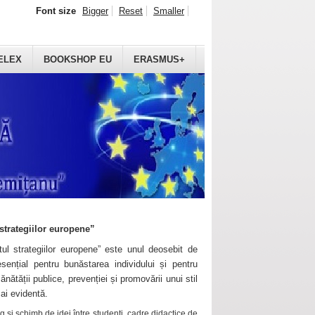
Font size
Bigger
Reset
Smaller
ELEX
BOOKSHOP EU
ERASMUS+
strategiilor europene”
ul strategiilor europene” este unul deosebit de
sențial pentru bunăstarea individului și pentru
ănătății publice, prevenției și promovării unui stil
mai evidentă.
 și schimb de idei între studenți, cadre didactice de