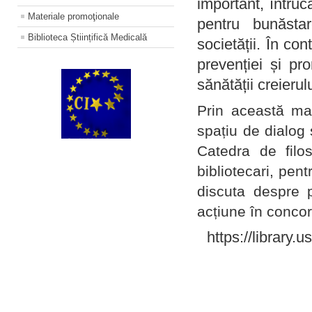
important, întruc
Materiale promoţionale
pentru bunăstar
Biblioteca Științifică Medicală
societății. În con
prevenției și pr
sănătății creierul
Prin această ma
spațiu de dialog 
Catedra de filo
bibliotecari, pent
discuta despre p
acțiune în concord
https://library.