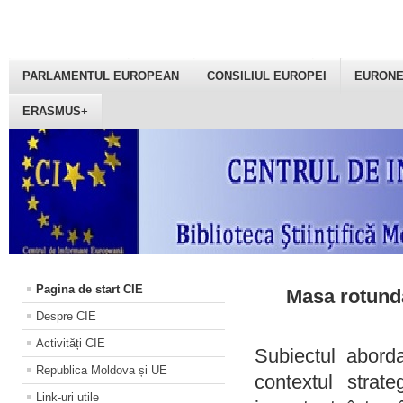
PARLAMENTUL EUROPEAN
CONSILIUL EUROPEI
EURON
ERASMUS+
Pagina de start CIE
Masa rotundă
Despre CIE
Activități CIE
Subiectul aborda
Republica Moldova și UE
contextul strat
Link-uri utile