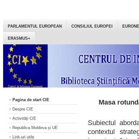
PARLAMENTUL EUROPEAN
CONSILIUL EUROPEI
EURON
ERASMUS+
Pagina de start CIE
Masa rotundă
Despre CIE
Activități CIE
Subiectul aborda
Republica Moldova și UE
contextul strat
Link-uri utile