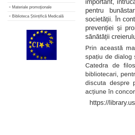
important, întruc
Materiale promoţionale
pentru bunăstar
Biblioteca Științifică Medicală
societății. În con
prevenției și pr
sănătății creierul
Prin această ma
spațiu de dialog 
Catedra de filo
bibliotecari, pent
discuta despre p
acțiune în concord
https://library.