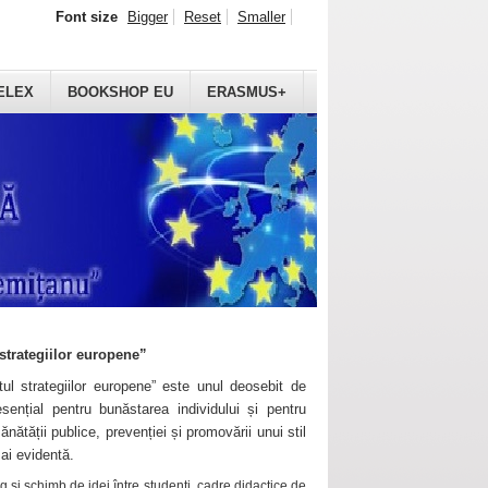
Font size
Bigger
Reset
Smaller
ELEX
BOOKSHOP EU
ERASMUS+
strategiilor europene”
ul strategiilor europene” este unul deosebit de
sențial pentru bunăstarea individului și pentru
ănătății publice, prevenției și promovării unui stil
mai evidentă.
 și schimb de idei între studenți, cadre didactice de