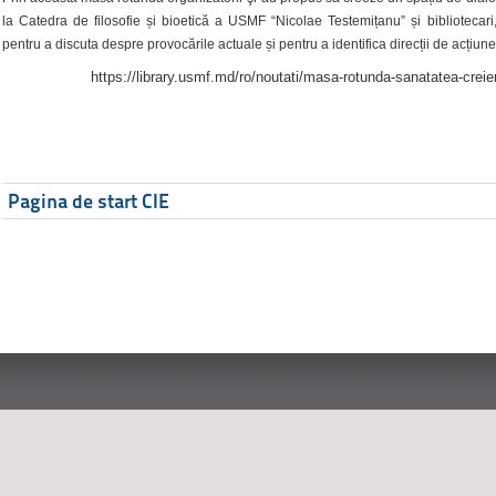
la Catedra de filosofie și bioetică a USMF “Nicolae Testemițanu” și bibliotecari,
pentru a discuta despre provocările actuale și pentru a identifica direcții de acțiune
https://library.usmf.md/ro/noutati/masa-rotunda-sanatatea-creier
Pagina de start CIE