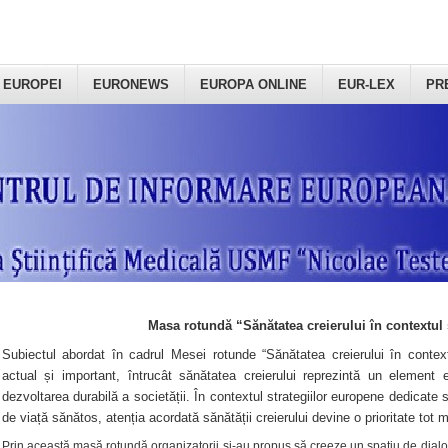
 EUROPEI
EURONEWS
EUROPA ONLINE
EUR-LEX
PR
Masa rotundă “Sănătatea creierului în contextul 
Subiectul abordat în cadrul Mesei rotunde “Sănătatea creierului în context
actual și important, întrucât sănătatea creierului reprezintă un element e
dezvoltarea durabilă a societății. În contextul strategiilor europene dedicate s
de viață sănătos, atenția acordată sănătății creierului devine o prioritate tot 
Prin această masă rotundă organizatorii şi-au propus să creeze un spațiu de dialog