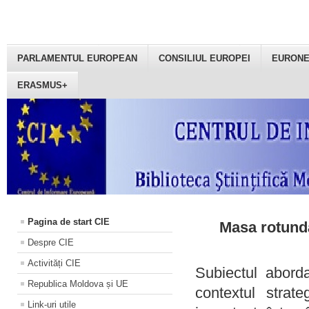
PARLAMENTUL EUROPEAN
CONSILIUL EUROPEI
EURON
ERASMUS+
Pagina de start CIE
Masa rotundă
Despre CIE
Activități CIE
Subiectul aborda
Republica Moldova și UE
contextul strat
Link-uri utile