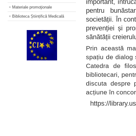
important, întruc
Materiale promoţionale
pentru bunăstar
Biblioteca Științifică Medicală
societății. În con
prevenției și pr
sănătății creierul
Prin această ma
spațiu de dialog 
Catedra de filo
bibliotecari, pent
discuta despre p
acțiune în concord
https://library.