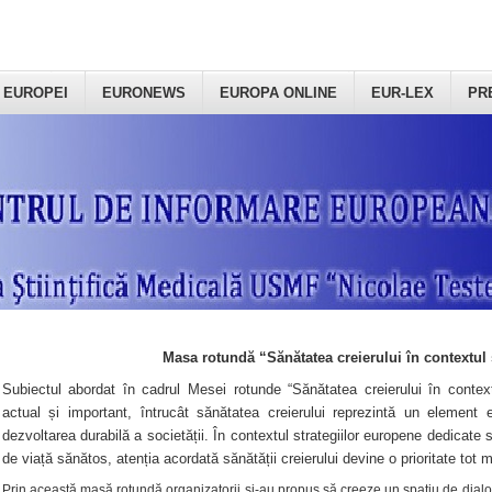
 EUROPEI
EURONEWS
EUROPA ONLINE
EUR-LEX
PR
Masa rotundă “Sănătatea creierului în contextul 
Subiectul abordat în cadrul Mesei rotunde “Sănătatea creierului în context
actual și important, întrucât sănătatea creierului reprezintă un element e
dezvoltarea durabilă a societății. În contextul strategiilor europene dedicate s
de viață sănătos, atenția acordată sănătății creierului devine o prioritate tot 
Prin această masă rotundă organizatorii şi-au propus să creeze un spațiu de dialog