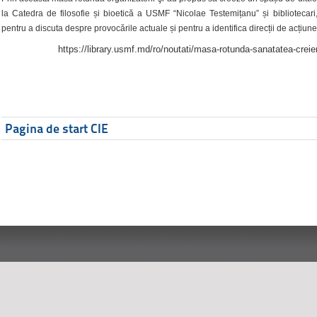
la Catedra de filosofie și bioetică a USMF “Nicolae Testemițanu” și bibliotecari,
pentru a discuta despre provocările actuale și pentru a identifica direcții de acțiune
https://library.usmf.md/ro/noutati/masa-rotunda-sanatatea-creier
Pagina de start CIE