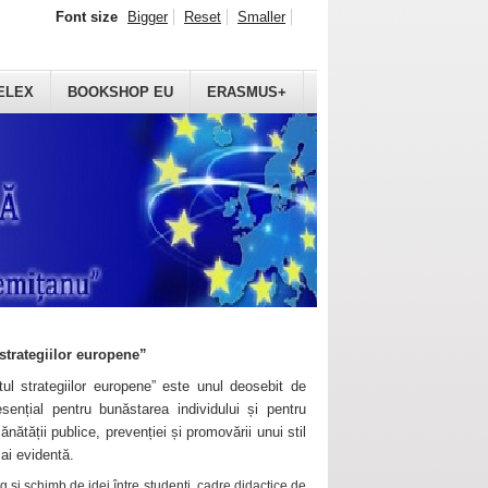
Font size
Bigger
Reset
Smaller
ELEX
BOOKSHOP EU
ERASMUS+
strategiilor europene”
ul strategiilor europene” este unul deosebit de
sențial pentru bunăstarea individului și pentru
ănătății publice, prevenției și promovării unui stil
mai evidentă.
 și schimb de idei între studenți, cadre didactice de