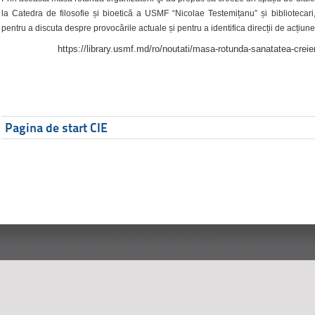
la Catedra de filosofie și bioetică a USMF “Nicolae Testemițanu” și bibliotecari,
pentru a discuta despre provocările actuale și pentru a identifica direcții de acțiune
https://library.usmf.md/ro/noutati/masa-rotunda-sanatatea-creier
Pagina de start CIE