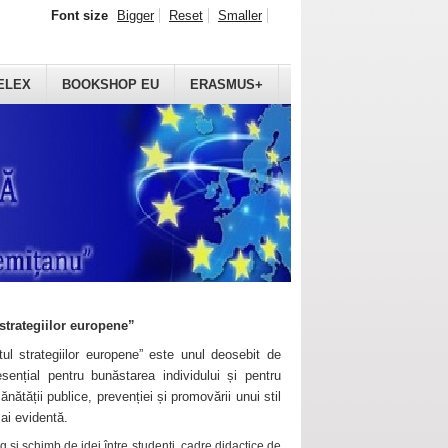
Font size
Bigger
Reset
Smaller
ELEX
BOOKSHOP EU
ERASMUS+
strategiilor europene”
ul strategiilor europene” este unul deosebit de
sențial pentru bunăstarea individului și pentru
ănătății publice, prevenției și promovării unui stil
mai evidentă.
 și schimb de idei între studenți, cadre didactice de