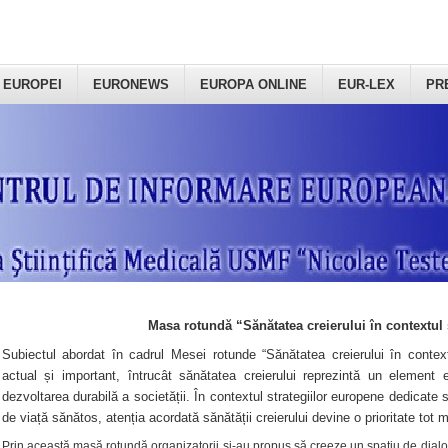
 EUROPEI
EURONEWS
EUROPA ONLINE
EUR-LEX
PR
Masa rotundă “Sănătatea creierului în contextul 
Subiectul abordat în cadrul Mesei rotunde “Sănătatea creierului în context
actual și important, întrucât sănătatea creierului reprezintă un element e
dezvoltarea durabilă a societății. În contextul strategiilor europene dedicate s
de viață sănătos, atenția acordată sănătății creierului devine o prioritate tot 
Prin această masă rotundă organizatorii şi-au propus să creeze un spațiu de dialog