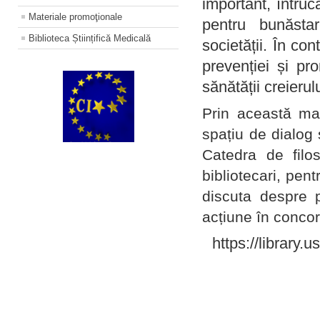
important, întruc
Materiale promoţionale
pentru bunăstar
Biblioteca Științifică Medicală
societății. În con
prevenției și pr
sănătății creierul
Prin această ma
spațiu de dialog 
Catedra de filo
bibliotecari, pent
discuta despre p
acțiune în concord
https://library.