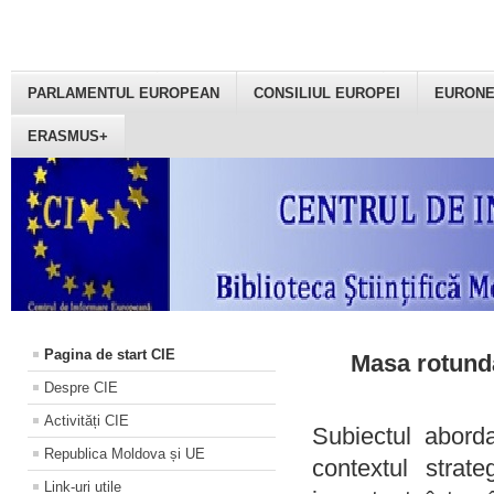
PARLAMENTUL EUROPEAN
CONSILIUL EUROPEI
EURON
ERASMUS+
Pagina de start CIE
Masa rotundă
Despre CIE
Activități CIE
Subiectul aborda
Republica Moldova și UE
contextul strat
Link-uri utile