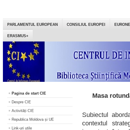
PARLAMENTUL EUROPEAN
CONSILIUL EUROPEI
EURON
ERASMUS+
Pagina de start CIE
Masa rotundă
Despre CIE
Activități CIE
Subiectul aborda
Republica Moldova și UE
contextul strat
Link-uri utile