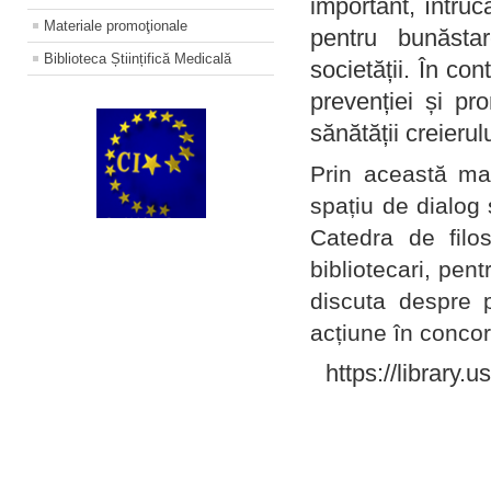
important, întruc
Materiale promoţionale
pentru bunăstar
Biblioteca Științifică Medicală
societății. În con
prevenției și pr
sănătății creierul
Prin această ma
spațiu de dialog 
Catedra de filo
bibliotecari, pent
discuta despre p
acțiune în concord
https://library.