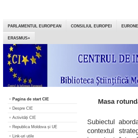
PARLAMENTUL EUROPEAN
CONSILIUL EUROPEI
EURON
ERASMUS+
Pagina de start CIE
Masa rotundă
Despre CIE
Activități CIE
Subiectul aborda
Republica Moldova și UE
contextul strat
Link-uri utile