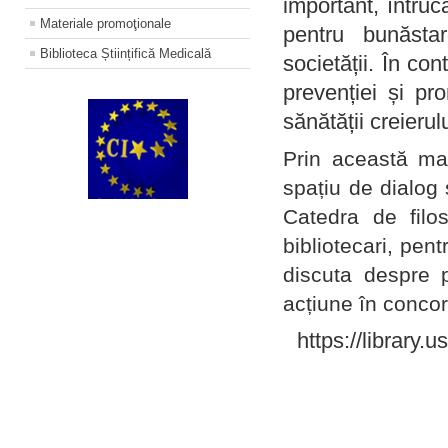
important, întruc
Materiale promoţionale
pentru bunăstar
Biblioteca Științifică Medicală
societății. În con
prevenției și pr
sănătății creierul
Prin această ma
spațiu de dialog 
Catedra de filo
bibliotecari, pent
discuta despre p
acțiune în concord
https://library.