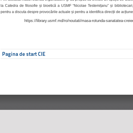
la Catedra de filosofie și bioetică a USMF “Nicolae Testemițanu” și bibliotecari,
pentru a discuta despre provocările actuale și pentru a identifica direcții de acțiune
https://library.usmf.md/ro/noutati/masa-rotunda-sanatatea-creier
Pagina de start CIE