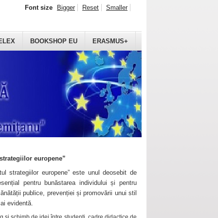
Font size
Bigger
Reset
Smaller
ELEX
BOOKSHOP EU
ERASMUS+
strategiilor europene”
ul strategiilor europene” este unul deosebit de
sențial pentru bunăstarea individului și pentru
ănătății publice, prevenției și promovării unui stil
mai evidentă.
 și schimb de idei între studenți, cadre didactice de