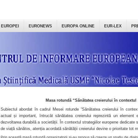
 EUROPEI
EURONEWS
EUROPA ONLINE
EUR-LEX
PR
Masa rotundă “Sănătatea creierului în contextul 
Subiectul abordat în cadrul Mesei rotunde “Sănătatea creierului în context
actual și important, întrucât sănătatea creierului reprezintă un element e
dezvoltarea durabilă a societății. În contextul strategiilor europene dedicate s
de viață sănătos, atenția acordată sănătății creierului devine o prioritate tot 
Prin această masă rotundă organizatorii şi-au propus să creeze un spațiu de dialog