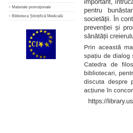
important, întruc
Materiale promoţionale
pentru bunăstar
Biblioteca Științifică Medicală
societății. În con
prevenției și pr
sănătății creierul
Prin această ma
spațiu de dialog 
Catedra de filo
bibliotecari, pent
discuta despre p
acțiune în concord
https://library.