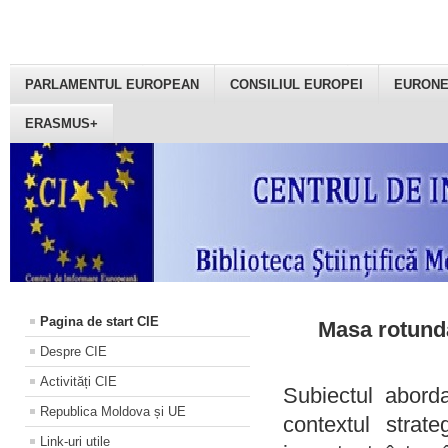
PARLAMENTUL EUROPEAN
CONSILIUL EUROPEI
EURON
ERASMUS+
Pagina de start CIE
Masa rotundă
Despre CIE
Activități CIE
Subiectul aborda
Republica Moldova și UE
contextul strat
Link-uri utile